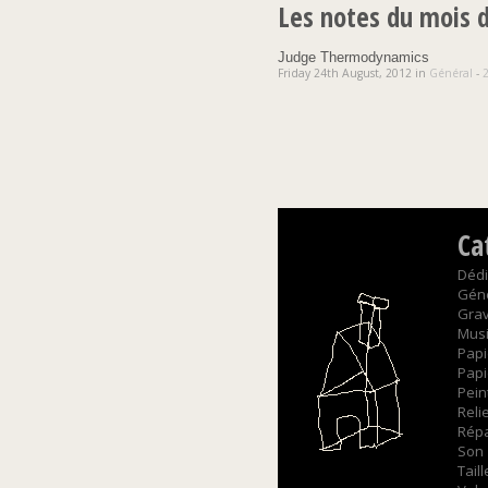
Les notes du mois d
Judge Thermodynamics
Friday 24th August, 2012 in
Général
-
Ca
Dédi
Gén
Gra
Mus
Papi
Papi
Pein
Reli
Répa
Son
Tail