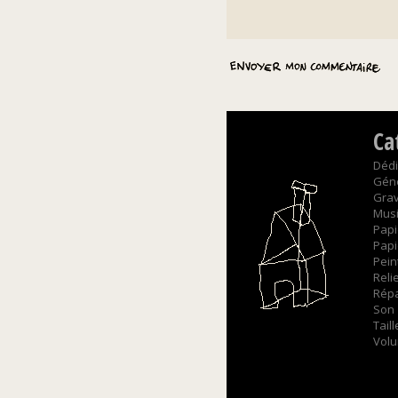
Ca
Dédi
Gén
Gra
Mus
Papi
Papi
Pein
Reli
Répa
Son
Tail
Vol