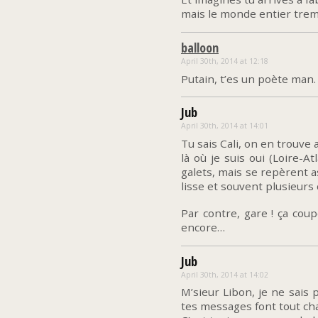
mais le monde entier trem
balloon
April 30th, 2014 at 12:18
Putain, t’es un poète man.
Jub
April 30th, 2014 at 14:01
Tu sais Cali, on en trouve 
là où je suis oui (Loire-At
galets, mais se repèrent a
lisse et souvent plusieurs 
Par contre, gare ! ça cou
encore…
Jub
April 30th, 2014 at 14:02
M’sieur Libon, je ne sais 
tes messages font tout chau