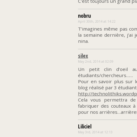
C’est toujours un grand pl
nobru
April 30th, 2014 at 14:22
T’imagines même pas comm
la semaine dernière, j’ai j
nina.
silex
May 2nd, 2014 at 02:09
Un petit clin d’oeil a
étudiants/chercheurs……
Pour en savoir plus sur l
blog réalisé par 3 étudian
http://technolithiks.word
Cela vous permettra d
fabriquer des couteaux à 
pour nos arrières…arrière
Liliciel
May 3rd, 2014 at 12:13