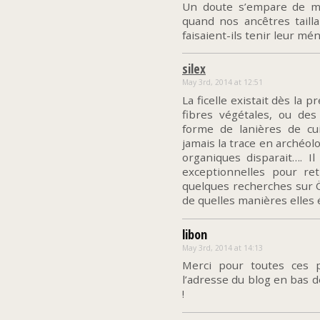
Un doute s’empare de moi
quand nos ancêtres tailla
faisaient-ils tenir leur mé
silex
May 3rd, 2014 at 12:51
La ficelle existait dès la p
fibres végétales, ou de
forme de lanières de cu
jamais la trace en archéol
organiques disparait…. Il
exceptionnelles pour re
quelques recherches sur Öt
de quelles manières elles é
libon
May 3rd, 2014 at 14:13
Merci pour toutes ces pr
l’adresse du blog en bas d
!