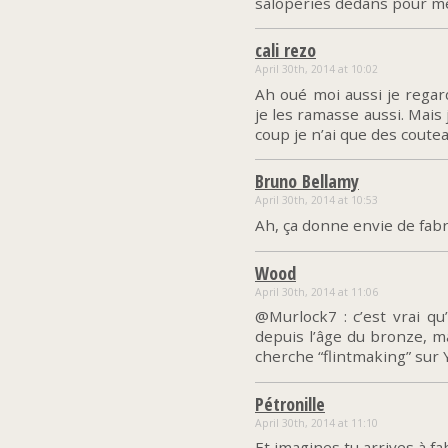
saloperies dedans pour me 
cali rezo
April 30th, 2014 at 10:02
Ah oué moi aussi je regar
je les ramasse aussi. Mais 
coup je n’ai que des coute
Bruno Bellamy
April 30th, 2014 at 10:53
Ah, ça donne envie de fabri
Wood
April 30th, 2014 at 11:06
@Murlock7 : c’est vrai qu
depuis l’âge du bronze, ma
cherche “flintmaking” sur 
Pétronille
April 30th, 2014 at 11:10
Et imagines tu arrives à fa