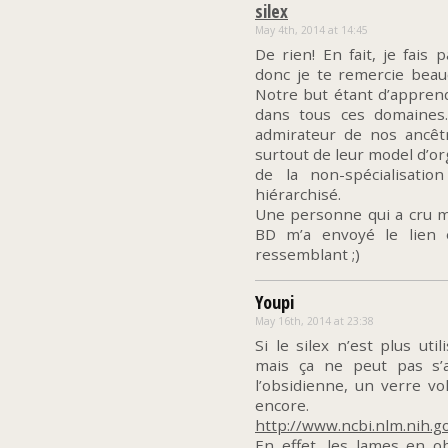
silex
May 4th, 2014 at 14:45
De rien! En fait, je fais
donc je te remercie beauc
Notre but étant d’appren
dans tous ces domaines.
admirateur de nos ancêt
surtout de leur model d’org
de la non-spécialisation
hiérarchisé.
Une personne qui a cru m
BD m’a envoyé le lien 
ressemblant ;)
Youpi
May 16th, 2014 at 23:38
Si le silex n’est plus uti
mais ça ne peut pas s’a
l’obsidienne, un verre vol
encore.
http://www.ncbi.nlm.nih.
En effet, les lames en o